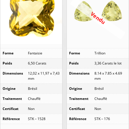
Vendu
Forme
Fantaisie
Forme
Trillion
Poids
6,50 Carats
Poids
3,36 Carats le lot
Dimensions
12,02 x 11,97 x 7,43
Dimensions
8.14 x 7.85 x 4.69
mm
mm
Origine
Brésil
Origine
Brésil
Traitement
Chauffé
Traitement
Chauffé
Certificat
Non
Certificat
Non
Référence
STK – 1528
Référence
STK – 176