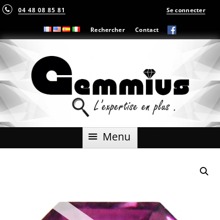
04 48 08 85 81
Se connecter
Rechercher
Contact
Aller
Menu
au
contenu