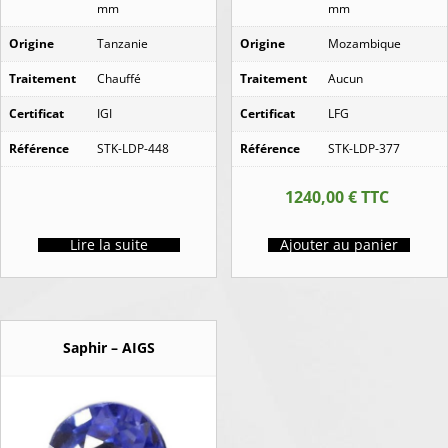
mm
mm
Origine
Tanzanie
Origine
Mozambique
Traitement
Chauffé
Traitement
Aucun
Certificat
IGI
Certificat
LFG
Référence
STK-LDP-448
Référence
STK-LDP-377
1240,00
€
TTC
Lire la suite
Ajouter au panier
Saphir – AIGS