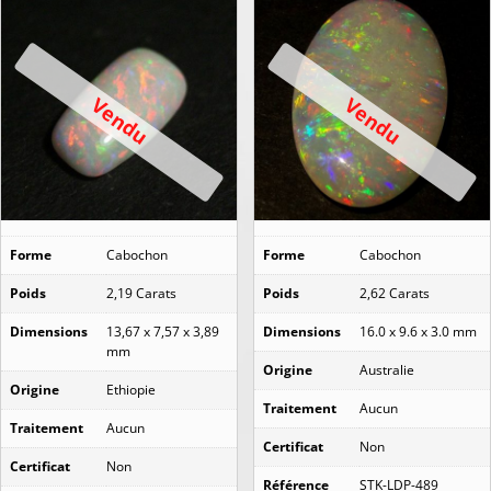
Vendu
Vendu
Forme
Cabochon
Forme
Cabochon
Poids
2,19 Carats
Poids
2,62 Carats
Dimensions
13,67 x 7,57 x 3,89
Dimensions
16.0 x 9.6 x 3.0 mm
mm
Origine
Australie
Origine
Ethiopie
Traitement
Aucun
Traitement
Aucun
Certificat
Non
Certificat
Non
Référence
STK-LDP-489