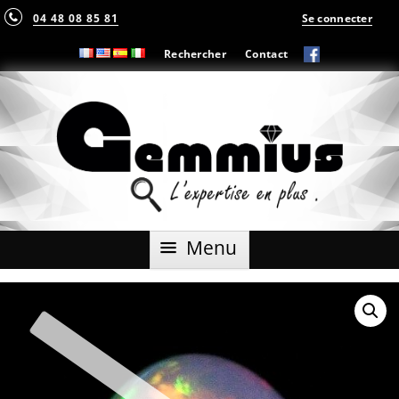
04 48 08 85 81
Se connecter
Rechercher
Contact
Aller
Menu
au
contenu