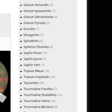
Grenat Almandin
(3)
Grenat Spessartite
(7)
Grenat Démantoïde
(4)
Grenat Pyrope
(2)
Kunzite
(7)
Morganite
(3)
Sphalérite
(4)
Sphène (Titanite)
(4)
Saphir Rose
(15)
Saphir Jaune
(7)
Saphir Vert
(1)
Topaze Bleue
(18)
Topaze Impériale
(34)
Tanzanite
(26)
Tourmaline Paraïba
(1)
Tourmaline (Rubellite)
(14)
Tourmaline Verte
(16)
Tourmaline Bicolore
(8)