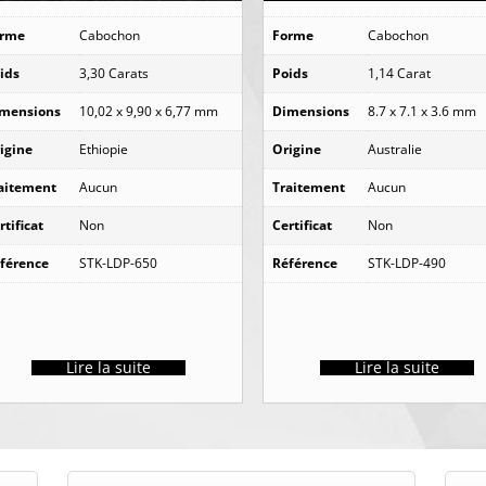
orme
Cabochon
Forme
Cabochon
ids
3,30 Carats
Poids
1,14 Carat
mensions
10,02 x 9,90 x 6,77 mm
Dimensions
8.7 x 7.1 x 3.6 mm
igine
Ethiopie
Origine
Australie
aitement
Aucun
Traitement
Aucun
rtificat
Non
Certificat
Non
férence
STK-LDP-650
Référence
STK-LDP-490
Lire la suite
Lire la suite