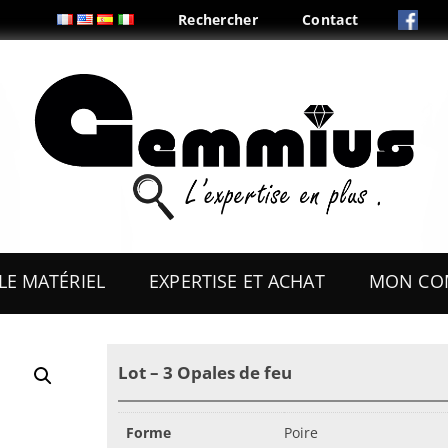
Rechercher
Contact
Aller
au
LE MATÉRIEL
EXPERTISE ET ACHAT
MON CO
contenu
ES
OUTILS
Lot – 3 Opales de feu
COFFRETS & PRÉSENTOIRS
AUX
BOITES & PLIS
Forme
Poire