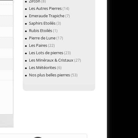
Zircon
(8)
Les Autres Pierres
(14)
Emeraude Trapiche
(7)
Saphirs Etoilés
(3)
Rubis Etoilés
(1)
Pierre de Lune
(17)
Les Paires
(22)
Les Lots de pierres
(23)
Les Minéraux & Cristaux
(27)
Les Météorites
(6)
Nos plus belles pierres
(53)