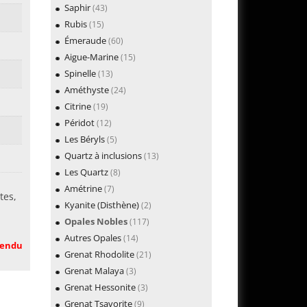
Saphir
(43)
Rubis
(15)
Émeraude
(60)
Aigue-Marine
(15)
Spinelle
(13)
Améthyste
(24)
Citrine
(19)
Péridot
(12)
Les Béryls
(5)
Quartz à inclusions
(13)
Les Quartz
(8)
Amétrine
(7)
tes,
Kyanite (Disthène)
(2)
Opales Nobles
(117)
Autres Opales
(14)
endu
Grenat Rhodolite
(21)
Grenat Malaya
(3)
Grenat Hessonite
(3)
Grenat Tsavorite
(9)