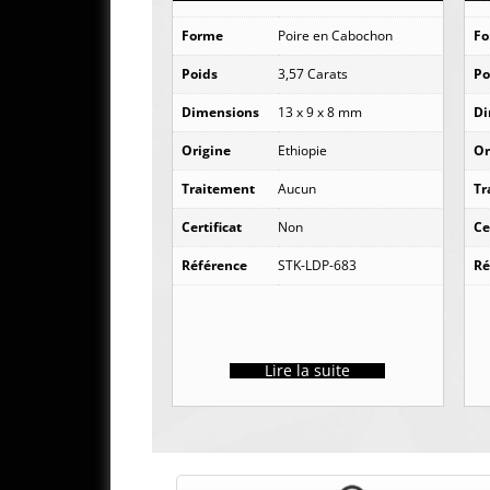
Forme
Poire en Cabochon
F
Poids
3,57 Carats
Po
Dimensions
13 x 9 x 8 mm
Di
Origine
Ethiopie
Or
Traitement
Aucun
Tr
Certificat
Non
Ce
Référence
STK-LDP-683
Ré
Lire la suite