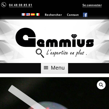
04 48 08 85 81
Se connecter
Rechercher
Contact
Aller
Menu
au
contenu