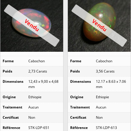
Vendu
Vendu
Forme
Cabochon
Forme
Cabochon
Poids
2,73 Carats
Poids
3,56 Carats
Dimensions
12,43 x 9,00 x 4,68
Dimensions
12.17 x 8.63 x 7.06
mm
mm
Origine
Ethiopie
Origine
Ethiopie
Traitement
Aucun
Traitement
Aucun
Certificat
Non
Certificat
Non
Référence
STK-LDP-651
Référence
STK-LDP-613