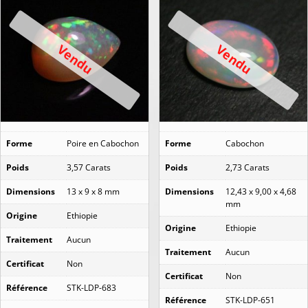
Vendu
Vendu
Forme
Poire en Cabochon
Forme
Cabochon
Poids
3,57 Carats
Poids
2,73 Carats
Dimensions
13 x 9 x 8 mm
Dimensions
12,43 x 9,00 x 4,68
mm
Origine
Ethiopie
Origine
Ethiopie
Traitement
Aucun
Traitement
Aucun
Certificat
Non
Certificat
Non
Référence
STK-LDP-683
Référence
STK-LDP-651