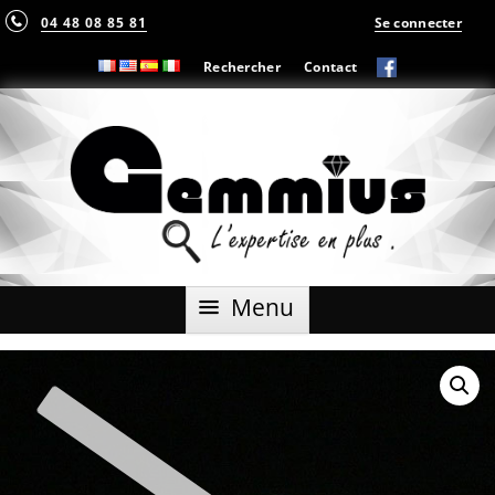
04 48 08 85 81
Se connecter
Rechercher
Contact
Aller
Menu
au
contenu