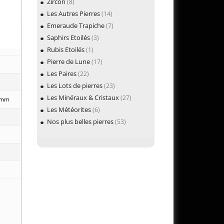
Zircon
(8)
Les Autres Pierres
(14)
Emeraude Trapiche
(7)
Saphirs Etoilés
(3)
Rubis Etoilés
(1)
Pierre de Lune
(17)
Les Paires
(22)
Les Lots de pierres
(23)
Les Minéraux & Cristaux
(27)
8 mm
Les Météorites
(6)
Nos plus belles pierres
(53)