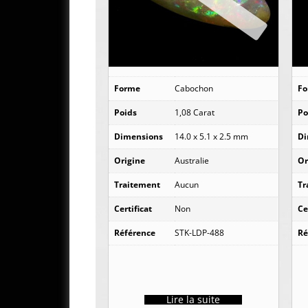
Forme
Cabochon
F
Poids
1,08 Carat
Po
Dimensions
14.0 x 5.1 x 2.5 mm
Di
Origine
Australie
Or
Traitement
Aucun
Tr
Certificat
Non
Ce
Référence
STK-LDP-488
Ré
Lire la suite