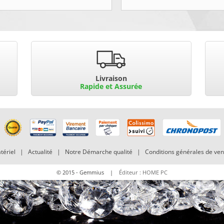
Livraison
Rapide et Assurée
tériel
|
Actualité
|
Notre Démarche qualité
|
Conditions générales de ven
© 2015 - Gemmius |
Éditeur : HOME PC