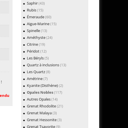
Saphir
(43)
Rubis
(15)
Émeraude
(60)
Aigue-Marine
(15)
Spinelle
(13)
Améthyste
(24)
Citrine
(19)
Péridot
(12)
Les Béryls
(5)
Quartz à inclusions
(13)
Les Quartz
(8)
Amétrine
(7)
 !
Kyanite (Disthène)
(2)
Opales Nobles
(117)
endu
Autres Opales
(14)
Grenat Rhodolite
(21)
Grenat Malaya
(3)
Grenat Hessonite
(3)
Grenat Tsavorite
(9)