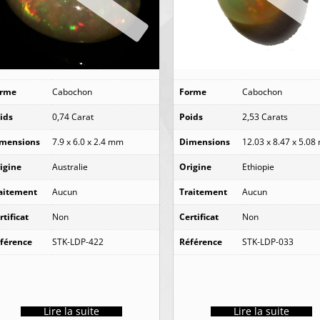
orme
Cabochon
Forme
Cabochon
ids
0,74 Carat
Poids
2,53 Carats
mensions
7.9 x 6.0 x 2.4 mm
Dimensions
12.03 x 8.47 x 5.0
igine
Australie
Origine
Ethiopie
aitement
Aucun
Traitement
Aucun
rtificat
Non
Certificat
Non
férence
STK-LDP-422
Référence
STK-LDP-033
Lire la suite
Lire la suite