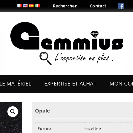
Rechercher
Contact
Aller
au
LE MATÉRIEL
EXPERTISE ET ACHAT
MON CO
contenu
ES
OUTILS
Opale
COFFRETS & PRÉSENTOIRS
AUX
BOITES & PLIS
Forme
Facettée