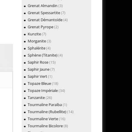
Grenat Almandin
(3)
Grenat Spessartite
(7)
Grenat Démantoïde
(4)
Grenat Pyrope
(2)
Kunzite
(7)
Morganite
(3)
Sphalérite
(4)
Sphène (Titanite)
(4)
Saphir Rose
(15)
Saphir Jaune
(7)
Saphir Vert
(1)
Topaze Bleue
(18)
Topaze Impériale
(34)
Tanzanite
(26)
Tourmaline Paraïba
(1)
Tourmaline (Rubellite)
(14)
Tourmaline Verte
(16)
Tourmaline Bicolore
(8)