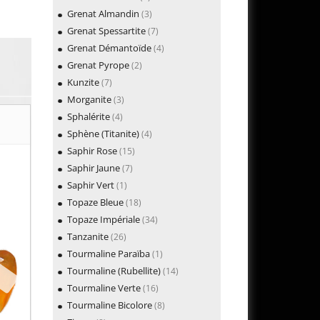
Grenat Almandin
(3)
Grenat Spessartite
(7)
Grenat Démantoïde
(4)
Grenat Pyrope
(2)
Kunzite
(7)
Morganite
(3)
Sphalérite
(4)
Sphène (Titanite)
(4)
Saphir Rose
(15)
Saphir Jaune
(7)
Saphir Vert
(1)
Topaze Bleue
(18)
Topaze Impériale
(34)
Tanzanite
(26)
Tourmaline Paraïba
(1)
Tourmaline (Rubellite)
(14)
Tourmaline Verte
(16)
Tourmaline Bicolore
(8)