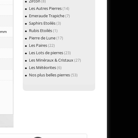
Zircon
(8)
Les Autres Pierres
(14)
Emeraude Trapiche
(7)
Saphirs Etoilés
(3)
Rubis Etoilés
(1)
5 mm
Pierre de Lune
(17)
Les Paires
(22)
Les Lots de pierres
(23)
Les Minéraux & Cristaux
(27)
Les Météorites
(6)
Nos plus belles pierres
(53)