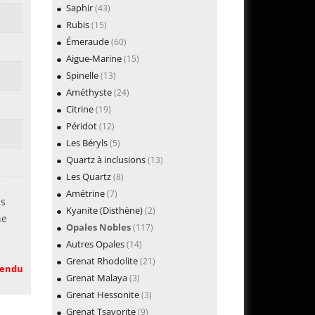
Saphir
(43)
Rubis
(15)
Émeraude
(60)
Aigue-Marine
(15)
Spinelle
(13)
Améthyste
(24)
Citrine
(19)
Péridot
(12)
Les Béryls
(5)
Quartz à inclusions
(13)
Les Quartz
(8)
Amétrine
(7)
es
Kyanite (Disthène)
(2)
ne
Opales Nobles
(117)
Autres Opales
(14)
Grenat Rhodolite
(21)
endu
Grenat Malaya
(3)
Grenat Hessonite
(3)
Grenat Tsavorite
(9)