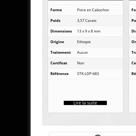
Forme
Poire en Cabochon
F
Poids
3,57 Carats
Po
Dimensions
13 x 9 x 8 mm
Di
Origine
Ethiopie
Or
Traitement
Aucun
Tr
Certificat
Non
Ce
Référence
STK-LDP-683
Ré
Lire la suite