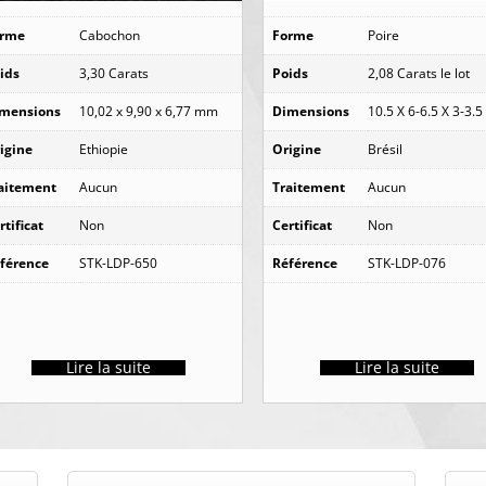
orme
Cabochon
Forme
Poire
ids
3,30 Carats
Poids
2,08 Carats le lot
mensions
10,02 x 9,90 x 6,77 mm
Dimensions
10.5 X 6-6.5 X 3-3.
igine
Ethiopie
Origine
Brésil
aitement
Aucun
Traitement
Aucun
rtificat
Non
Certificat
Non
férence
STK-LDP-650
Référence
STK-LDP-076
Lire la suite
Lire la suite