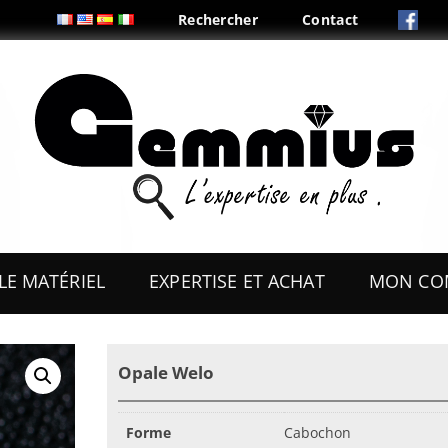
Rechercher
Contact
Aller
au
LE MATÉRIEL
EXPERTISE ET ACHAT
MON CO
contenu
ES
OUTILS
Opale Welo
COFFRETS & PRÉSENTOIRS
AUX
BOITES & PLIS
Forme
Cabochon