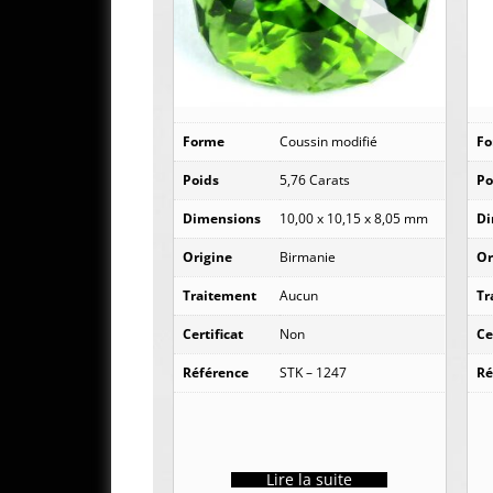
Forme
Coussin modifié
F
Poids
5,76 Carats
Po
Dimensions
10,00 x 10,15 x 8,05 mm
Di
Origine
Birmanie
Or
Traitement
Aucun
Tr
Certificat
Non
Ce
Référence
STK – 1247
Ré
Lire la suite