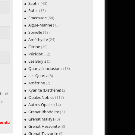
Saphir
(43)
Rubis
(15)
Émeraude
(60)
Aigue-Marine
(15)
Spinelle
(13)
Améthyste
(24)
Citrine
(19)
Péridot
(12)
Les Béryls
(5)
Quartz à inclusions
(13)
Les Quartz
(8)
Amétrine
(7)
Kyanite (Disthène)
(2)
ts et
Opales Nobles
(117)
ès
Autres Opales
(14)
Grenat Rhodolite
(21)
Grenat Malaya
(3)
endu
Grenat Hessonite
(3)
Grenat Tsavorite
(9)