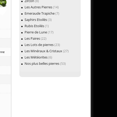
Zircon
(8)
Les Autres Pierres
(14)
Emeraude Trapiche
(7)
Saphirs Etoilés
(3)
Rubis Etoilés
(1)
Pierre de Lune
(17)
Les Paires
(22)
Les Lots de pierres
(23)
Les Minéraux & Cristaux
(27)
enne
Les Météorites
(6)
Nos plus belles pierres
(53)