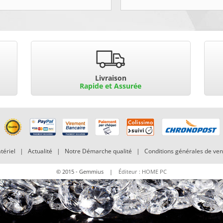
Livraison
Rapide et Assurée
tériel
|
Actualité
|
Notre Démarche qualité
|
Conditions générales de ven
© 2015 - Gemmius |
Éditeur : HOME PC