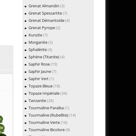
Grenat Almandin
(3)
Grenat Spessartite
(7)
Grenat Démantoïde
(4)
Grenat Pyrope
(2)
Kunzite
(7)
Morganite
(3)
Sphalérite
(4)
Sphène (Titanite)
(4)
Saphir Rose
(15)
Saphir Jaune
(7)
Saphir Vert
(1)
Topaze Bleue
(18)
Topaze Impériale
(34)
Tanzanite
(26)
Tourmaline Paraïba
(1)
Tourmaline (Rubellite)
(14)
Tourmaline Verte
(16)
Tourmaline Bicolore
(8)