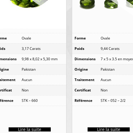
orme
Ovale
Forme
Ovale
ids
3,17 Carats
Poids
9,44 Carats
mensions
9,98 x 8,02 x 5,30 mm
Dimensions
7 x 5 x 3.5 en moy
igine
Pakistan
Origine
Pakistan
aitement
Aucun
Traitement
Aucun
rtificat
Non
Certificat
Non
férence
STK – 660
Référence
STK – 052 – 2/2
Lire la suite
Lire la suite