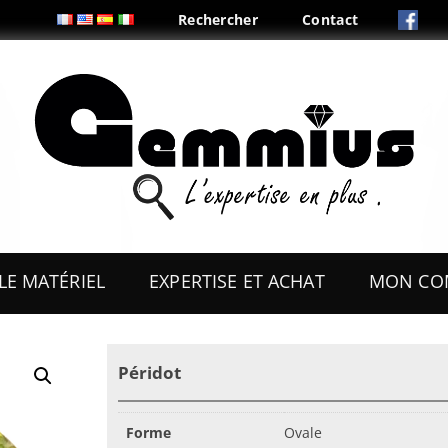
Rechercher
Contact
Aller
au
LE MATÉRIEL
EXPERTISE ET ACHAT
MON CO
contenu
ES
OUTILS
Péridot
COFFRETS & PRÉSENTOIRS
AUX
BOITES & PLIS
Forme
Ovale