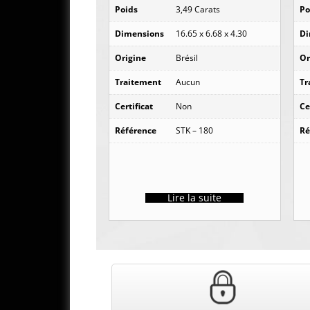
Poids
3,49 Carats
Po
Dimensions
16.65 x 6.68 x 4.30
Di
Origine
Brésil
Or
Traitement
Aucun
Tr
Certificat
Non
Ce
Référence
STK – 180
Ré
Lire la suite