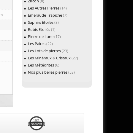
Zircon
(8)
Les Autres Pierres
(14)
mm
Emeraude Trapiche
(7)
Saphirs Etoilés
(3)
Rubis Etoilés
(1)
Pierre de Lune
(17)
Les Paires
(22)
Les Lots de pierres
(23)
Les Minéraux & Cristaux
(27)
Les Météorites
(6)
Nos plus belles pierres
(53)