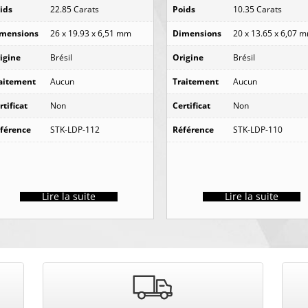
ids
22.85 Carats
Poids
10.35 Carats
mensions
26 x 19.93 x 6,51 mm
Dimensions
20 x 13.65 x 6,07 
igine
Brésil
Origine
Brésil
aitement
Aucun
Traitement
Aucun
rtificat
Non
Certificat
Non
férence
STK-LDP-112
Référence
STK-LDP-110
Lire la suite
Lire la suite