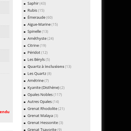
Saphir
(43)
Rubis
(15)
Émeraude
(60)
Aigue-Marine
(15)
Spinelle
(13)
Améthyste
(24)
Citrine
(19)
Péridot
(12)
Les Béryls
(5)
Quartz à inclusions
(13)
Les Quartz
(8)
Amétrine
(7)
Kyanite (Disthène)
(2)
Opales Nobles
(117)
Autres Opales
(14)
Grenat Rhodolite
(21)
endu
Grenat Malaya
(3)
Grenat Hessonite
(3)
Grenat Tsavorite
(9)