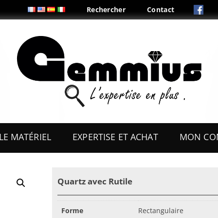
Rechercher
Contact
Aller
au
LE MATÉRIEL
EXPERTISE ET ACHAT
MON CO
contenu
ES
OUTILS
Quartz avec Rutile
COFFRETS & PRÉSENTOIRS
AUX
BOITES & PLIS
Forme
Rectangulaire