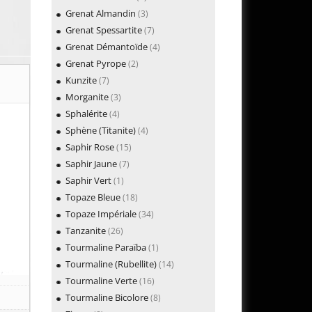
Grenat Almandin
(3)
Grenat Spessartite
(7)
Grenat Démantoïde
(4)
Grenat Pyrope
(2)
Kunzite
(7)
Morganite
(3)
Sphalérite
(4)
Sphène (Titanite)
(4)
Saphir Rose
(15)
Saphir Jaune
(7)
Saphir Vert
(1)
Topaze Bleue
(18)
Topaze Impériale
(34)
Tanzanite
(26)
Tourmaline Paraïba
(1)
Tourmaline (Rubellite)
(14)
Tourmaline Verte
(16)
Tourmaline Bicolore
(8)