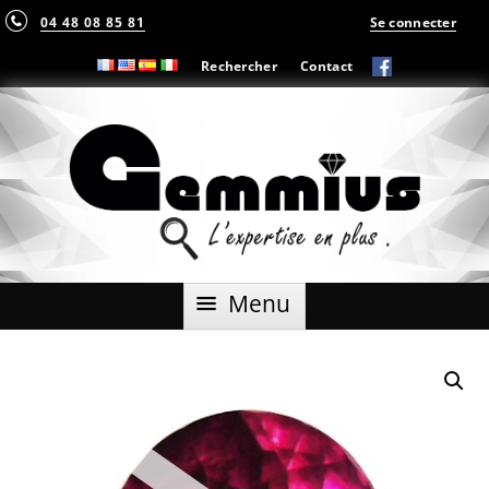
04 48 08 85 81
Se connecter
Rechercher
Contact
Aller
Menu
au
contenu