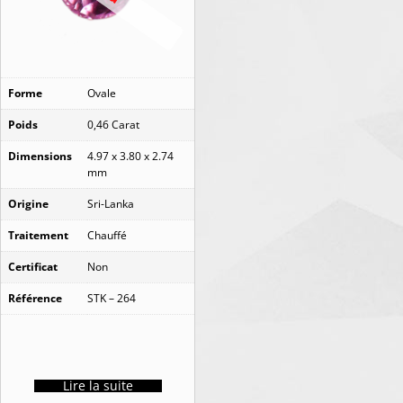
Forme
Ovale
Poids
0,46 Carat
Dimensions
4.97 x 3.80 x 2.74
mm
Origine
Sri-Lanka
Traitement
Chauffé
Certificat
Non
Référence
STK – 264
Lire la suite