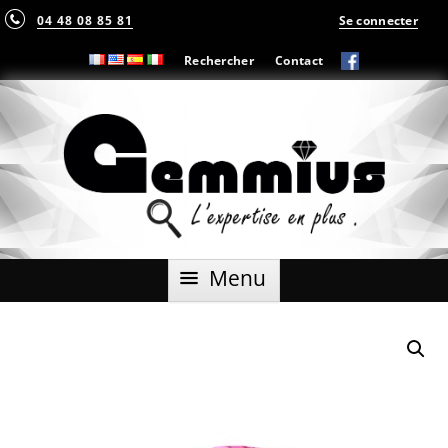
04 48 08 85 81
Se connecter
Rechercher
Contact
Aller
Menu
au
contenu