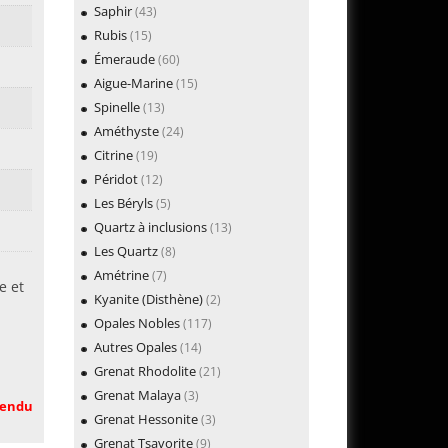
Saphir
(43)
Rubis
(15)
Émeraude
(60)
Aigue-Marine
(15)
Spinelle
(13)
Améthyste
(24)
Citrine
(19)
Péridot
(12)
Les Béryls
(5)
Quartz à inclusions
(13)
Les Quartz
(8)
Amétrine
(7)
e et
Kyanite (Disthène)
(2)
Opales Nobles
(117)
Autres Opales
(14)
Grenat Rhodolite
(21)
Grenat Malaya
(3)
endu
Grenat Hessonite
(3)
Grenat Tsavorite
(9)