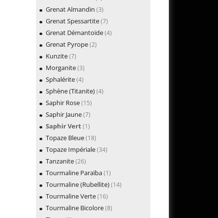
Grenat Almandin
(3)
Grenat Spessartite
(7)
Grenat Démantoïde
(4)
Grenat Pyrope
(2)
Kunzite
(7)
Morganite
(3)
Sphalérite
(4)
Sphène (Titanite)
(4)
Saphir Rose
(15)
Saphir Jaune
(7)
Saphir Vert
(1)
Topaze Bleue
(18)
Topaze Impériale
(34)
Tanzanite
(26)
Tourmaline Paraïba
(1)
Tourmaline (Rubellite)
(14)
Tourmaline Verte
(16)
Tourmaline Bicolore
(8)