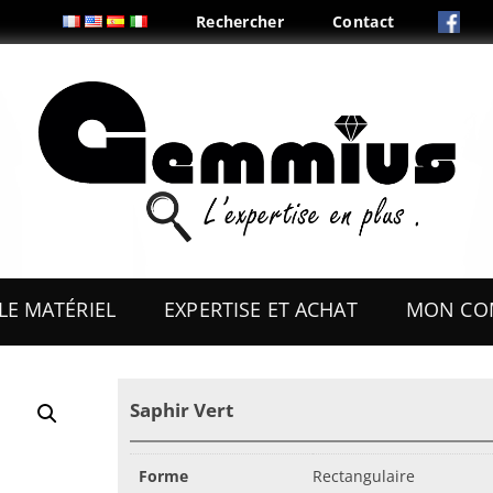
Rechercher
Contact
Aller
au
LE MATÉRIEL
EXPERTISE ET ACHAT
MON CO
contenu
ES
OUTILS
Saphir Vert
COFFRETS & PRÉSENTOIRS
AUX
BOITES & PLIS
Forme
Rectangulaire