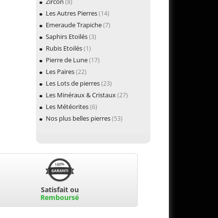
Zircon
(8)
Les Autres Pierres
(14)
Emeraude Trapiche
(7)
Saphirs Etoilés
(3)
Rubis Etoilés
(1)
Pierre de Lune
(17)
Les Paires
(22)
Les Lots de pierres
(23)
Les Minéraux & Cristaux
(27)
Les Météorites
(6)
Nos plus belles pierres
(53)
Satisfait ou
Remboursé