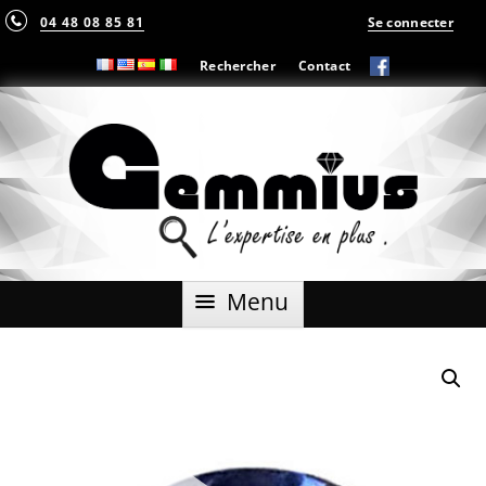
04 48 08 85 81
Se connecter
Rechercher
Contact
Aller
Menu
au
contenu