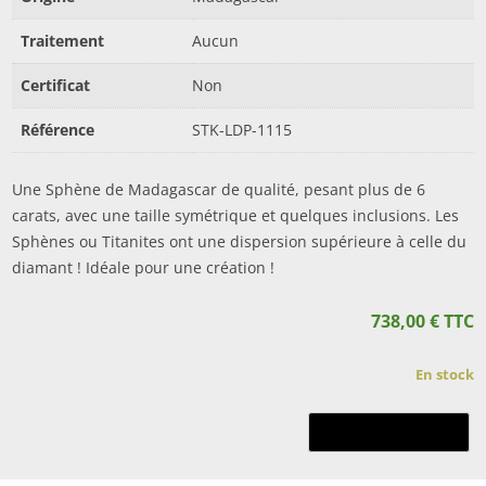
Traitement
Aucun
Certificat
Non
Référence
STK-LDP-1115
Une Sphène de Madagascar de qualité, pesant plus de 6
carats, avec une taille symétrique et quelques inclusions. Les
Sphènes ou Titanites ont une dispersion supérieure à celle du
diamant ! Idéale pour une création !
738,00
€
TTC
En stock
quantité
Ajouter au panier
de