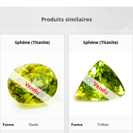
Sphène
Produits similaires
(Titanite)
Sphène (Titanite)
Sphène (Titanite)
Vendu
Vendu
Forme
Ovale
Forme
Trillion