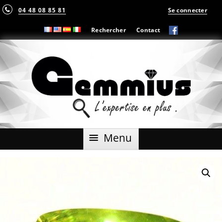
04 48 08 85 81
Se connecter
Rechercher
Contact
Aller
Menu
au
contenu