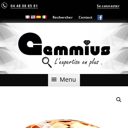
04 48 08 85 81
Se connecter
Rechercher
Contact
Aller
Menu
au
contenu