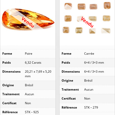
Vendu
Vendu
Forme
Poire
Forme
Carrée
Poids
6,32 Carats
Poids
6×4 / 3×3 mm
Dimensions
20,21 x 7,69 x 5,20
Dimensions
6×4 / 3×3 mm
mm
Origine
Brésil
Origine
Brésil
Traitement
Aucun
Traitement
Aucun
Certificat
Non
Certificat
Non
Référence
STK – 279
Référence
STK – 925