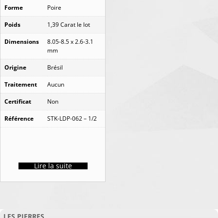
Forme
Poire
Poids
1,39 Carat le lot
Dimensions
8.05-8.5 x 2.6-3.1
mm
Origine
Brésil
Traitement
Aucun
Certificat
Non
Référence
STK-LDP-062 – 1/2
Lire la suite
LES PIERRES