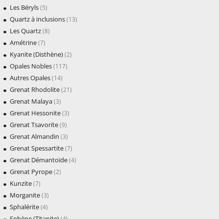
Les Béryls
(5)
Quartz à inclusions
(13)
Les Quartz
(8)
Amétrine
(7)
Kyanite (Disthène)
(2)
Opales Nobles
(117)
Autres Opales
(14)
Grenat Rhodolite
(21)
Grenat Malaya
(3)
Grenat Hessonite
(3)
Grenat Tsavorite
(9)
Grenat Almandin
(3)
Grenat Spessartite
(7)
Grenat Démantoïde
(4)
Grenat Pyrope
(2)
Kunzite
(7)
Morganite
(3)
Sphalérite
(4)
Sphène (Titanite)
(4)