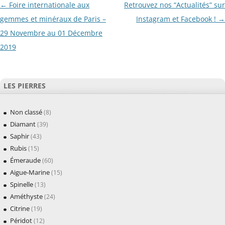
Navigation
←
Foire internationale aux
Retrouvez nos “Actualités” sur
des
gemmes et minéraux de Paris –
Instagram et Facebook !
→
articles
29 Novembre au 01 Décembre
2019
LES PIERRES
Non classé
(8)
Diamant
(39)
Saphir
(43)
Rubis
(15)
Émeraude
(60)
Aigue-Marine
(15)
Spinelle
(13)
Améthyste
(24)
Citrine
(19)
Péridot
(12)