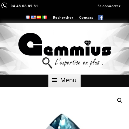
04 48 08 85 81
Se connecter
Rechercher
Contact
Aller
Menu
au
contenu