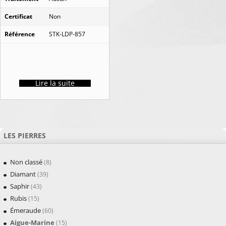
Certificat
Non
Référence
STK-LDP-857
Lire la suite
LES PIERRES
Non classé
(8)
Diamant
(39)
Saphir
(43)
Rubis
(15)
Émeraude
(60)
Aigue-Marine
(15)