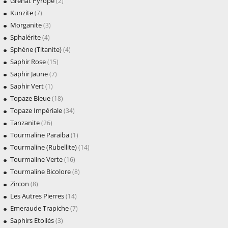
Grenat Pyrope
(2)
Kunzite
(7)
Morganite
(3)
Sphalérite
(4)
Sphène (Titanite)
(4)
Saphir Rose
(15)
Saphir Jaune
(7)
Saphir Vert
(1)
Topaze Bleue
(18)
Topaze Impériale
(34)
Tanzanite
(26)
Tourmaline Paraïba
(1)
Tourmaline (Rubellite)
(14)
Tourmaline Verte
(16)
Tourmaline Bicolore
(8)
Zircon
(8)
Les Autres Pierres
(14)
Emeraude Trapiche
(7)
Saphirs Etoilés
(3)