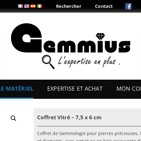
Rechercher
Contact
Aller
au
LE MATÉRIEL
EXPERTISE ET ACHAT
MON CO
contenu
ES
OUTILS
Coffret Vitré – 7,5 x 6 cm
COFFRETS & PRÉSENTOIRS
AUX
BOITES & PLIS
Coffret de Gemmologie pour pierres précieuses, 
et diamants, avec armature en bois recouverte d