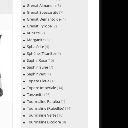
Grenat Almandin
(3)
Grenat Spessartite
(7)
Grenat Démantoïde
(4)
Grenat Pyrope
(2)
Kunzite
(7)
Morganite
(3)
Sphalérite
(4)
Sphène (Titanite)
(4)
Saphir Rose
(15)
Saphir Jaune
(7)
Saphir Vert
(1)
Topaze Bleue
(18)
Topaze Impériale
(34)
Tanzanite
(26)
Tourmaline Paraïba
(1)
Tourmaline (Rubellite)
(14)
Tourmaline Verte
(16)
Tourmaline Bicolore
(8)