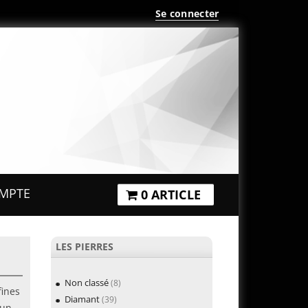
Se connecter
MPTE
0 ARTICLE
LES PIERRES
Non classé
(8)
fines
Diamant
(39)
’un