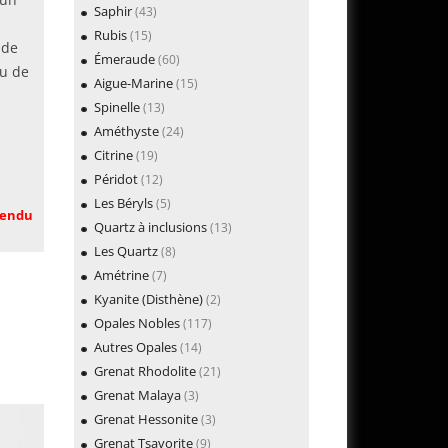
Saphir
(43)
Rubis
(15)
 de
Émeraude
(60)
au de
Aigue-Marine
(15)
Spinelle
(13)
Améthyste
(24)
Citrine
(19)
Péridot
(12)
Les Béryls
(5)
endu
Quartz à inclusions
(13)
Les Quartz
(8)
Amétrine
(7)
Kyanite (Disthène)
(2)
Opales Nobles
(117)
Autres Opales
(14)
Grenat Rhodolite
(21)
Grenat Malaya
(3)
Grenat Hessonite
(3)
Grenat Tsavorite
(9)