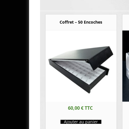
Coffret – 50 Encoches
60,00
€
TTC
Ajouter au panier