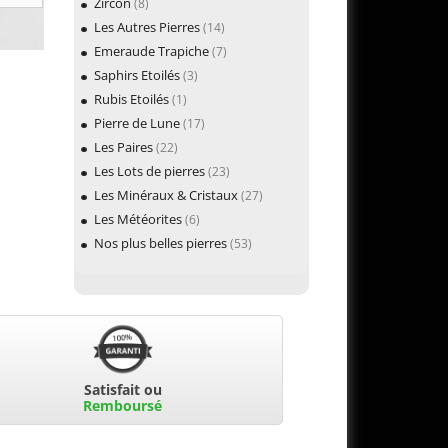
Zircon
(8)
Les Autres Pierres
(14)
Emeraude Trapiche
(7)
Saphirs Etoilés
(3)
Rubis Etoilés
(1)
Pierre de Lune
(17)
Les Paires
(22)
Les Lots de pierres
(23)
Les Minéraux & Cristaux
(27)
Les Météorites
(6)
Nos plus belles pierres
(53)
Satisfait ou
Remboursé