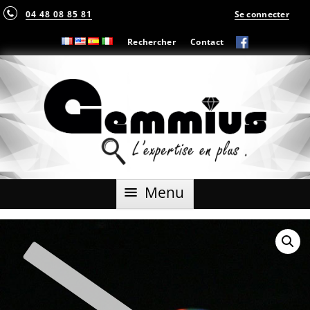
04 48 08 85 81
Se connecter
Rechercher
Contact
Aller
Menu
au
contenu