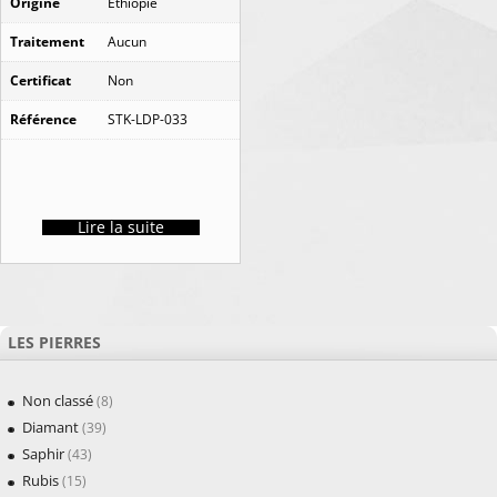
Origine
Ethiopie
Traitement
Aucun
Certificat
Non
Référence
STK-LDP-033
Lire la suite
LES PIERRES
Non classé
(8)
Diamant
(39)
Saphir
(43)
Rubis
(15)