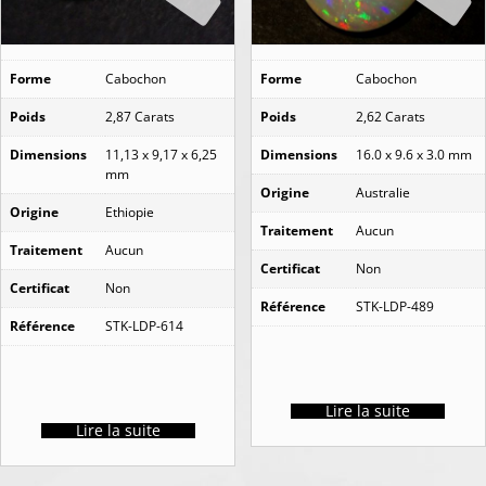
Forme
Cabochon
Forme
Cabochon
Poids
2,87 Carats
Poids
2,62 Carats
Dimensions
11,13 x 9,17 x 6,25
Dimensions
16.0 x 9.6 x 3.0 mm
mm
Origine
Australie
Origine
Ethiopie
Traitement
Aucun
Traitement
Aucun
Certificat
Non
Certificat
Non
Référence
STK-LDP-489
Référence
STK-LDP-614
Lire la suite
Lire la suite