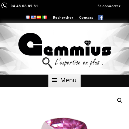
04 48 08 85 81
Se connecter
Rechercher
Contact
Aller
Menu
au
contenu