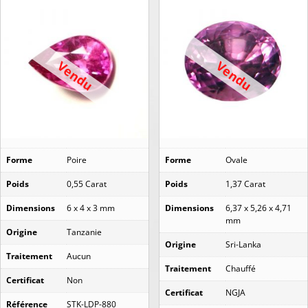
Vendu
Vendu
Forme
Poire
Forme
Ovale
Poids
0,55 Carat
Poids
1,37 Carat
Dimensions
6 x 4 x 3 mm
Dimensions
6,37 x 5,26 x 4,71
mm
Origine
Tanzanie
Origine
Sri-Lanka
Traitement
Aucun
Traitement
Chauffé
Certificat
Non
Certificat
NGJA
Référence
STK-LDP-880