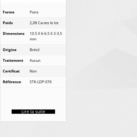
Forme
Poire
Poids
2,08 Carats le lot
Dimensions
10.5 X 6-6.5 X 3-3.5
mm
Origine
Brésil
Traitement
Aucun
Certificat
Non
Référence
STK-LDP-076
Lire la suite