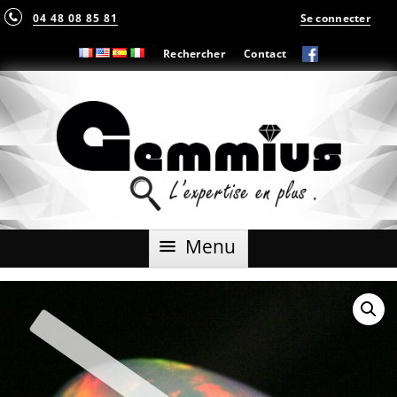
04 48 08 85 81
Se connecter
Rechercher
Contact
Aller
Menu
au
contenu